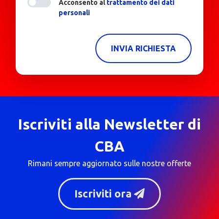
Acconsento al
trattamento dei dati
personali
INVIA RICHIESTA
Iscriviti alla Newsletter di
CBA
Rimani sempre aggiornato sulle nostre offerte
Iscriviti ora