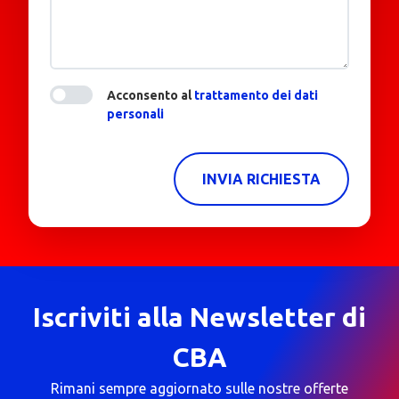
Acconsento al
trattamento dei dati
personali
INVIA RICHIESTA
Iscriviti alla Newsletter di
CBA
Rimani sempre aggiornato sulle nostre offerte