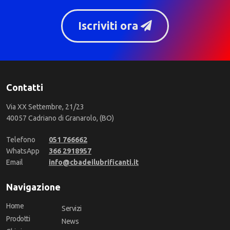
Iscriviti ora
Contatti
Via XX Settembre, 21/23
40057 Cadriano di Granarolo, (BO)
Telefono
051 766662
WhatsApp
366 2918957
Email
info@cbadeilubrificanti.it
Navigazione
Home
Servizi
Prodotti
News