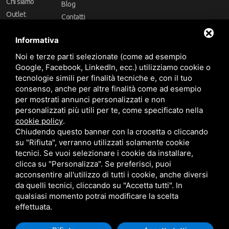
Chi siamo
Blog
Outlet
Contatti
Offerte
Faq
Informativa
Marchi
Noi e terze parti selezionate (come ad esempio
Follow Us
Google, Facebook, LinkedIn, ecc.) utilizziamo cookie o
tecnologie simili per finalità tecniche e, con il tuo
consenso, anche per altre finalità come ad esempio
per mostrati annunci personalizzati e non
personalizzati più utili per te, come specificato nella
cookie policy
.
Area riservata
Chiudendo questo banner con la crocetta o cliccando
su "Rifiuta", verranno utilizzati solamente cookie
tecnici. Se vuoi selezionare i cookie da installare,
clicca su "Personalizza". Se preferisci, puoi
acconsentire all'utilizzo di tutti i cookie, anche diversi
da quelli tecnici, cliccando su "Accetta tutti". In
CBA dei Lubrificanti Spa - P. IVA 00624811204 - Codice fiscale 03472740376
qualsiasi momento potrai modificare la scelta
R.E.A. n° 293659 - REG. IMPRESE BO Capitale Sociale €. 120.000 int. versati -
Sitemap
Questo sito è protetto da Google reCAPTCHA v3,
Privacy Policy
e
effettuata.
Termini di servizio
di Google