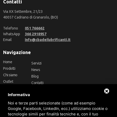
Contatti
Via XX Settembre, 21/23
40057 Cadriano di Granarolo, (BO)
Telefono
051 766662
WhatsApp
366 2918957
Email
info@cbadeilubrificanti.it
Navigazione
Home
Servizi
Prodotti
News
Chi siamo
Blog
Outlet
Contatti
Offerte
Faq
Informativa
Marchi
Noi e terze parti selezionate (come ad esempio
Follow Us
Google, Facebook, LinkedIn, ecc.) utilizziamo cookie o
tecnologie simili per finalità tecniche e, con il tuo