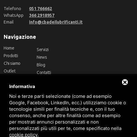
Telefono
051 766662
WhatsApp
366 2918957
Email
info@cbadeilubrificanti.it
Navigazione
Home
Servizi
Prodotti
News
Chi siamo
Blog
Outlet
Contatti
Offerte
Faq
Informativa
Marchi
Noi e terze parti selezionate (come ad esempio
Follow Us
Google, Facebook, LinkedIn, ecc.) utilizziamo cookie o
tecnologie simili per finalità tecniche e, con il tuo
consenso, anche per altre finalità come ad esempio
per mostrati annunci personalizzati e non
personalizzati più utili per te, come specificato nella
cookie policy
.