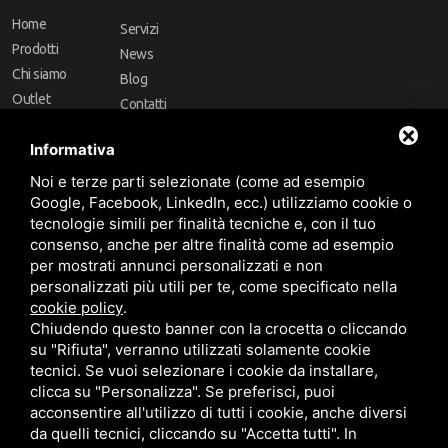
Home
Servizi
Prodotti
News
Chi siamo
Blog
Outlet
Contatti
Offerte
Faq
Informativa
Marchi
Noi e terze parti selezionate (come ad esempio
Follow Us
Google, Facebook, LinkedIn, ecc.) utilizziamo cookie o
tecnologie simili per finalità tecniche e, con il tuo
consenso, anche per altre finalità come ad esempio
per mostrati annunci personalizzati e non
personalizzati più utili per te, come specificato nella
cookie policy
.
Area riservata
Chiudendo questo banner con la crocetta o cliccando
su "Rifiuta", verranno utilizzati solamente cookie
tecnici. Se vuoi selezionare i cookie da installare,
clicca su "Personalizza". Se preferisci, puoi
acconsentire all'utilizzo di tutti i cookie, anche diversi
da quelli tecnici, cliccando su "Accetta tutti". In
CBA dei Lubrificanti Spa - P. IVA 00624811204 - Codice fiscale 03472740376