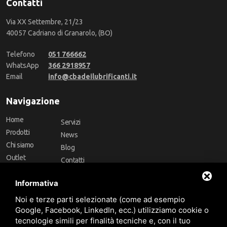
Contatti
Via XX Settembre, 21/23
40057 Cadriano di Granarolo, (BO)
Telefono
051 766662
WhatsApp
366 2918957
Email
info@cbadeilubrificanti.it
Navigazione
Home
Servizi
Prodotti
News
Chi siamo
Blog
Outlet
Contatti
Offerte
Faq
Informativa
Marchi
Noi e terze parti selezionate (come ad esempio
Follow Us
Google, Facebook, LinkedIn, ecc.) utilizziamo cookie o
tecnologie simili per finalità tecniche e, con il tuo