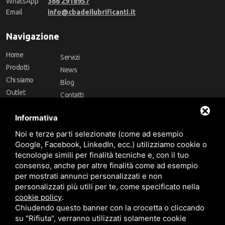
WhatsApp
366 2918957
Email
info@cbadeilubrificanti.it
Navigazione
Home
Servizi
Prodotti
News
Chi siamo
Blog
Outlet
Contatti
Offerte
Faq
Informativa
Marchi
Noi e terze parti selezionate (come ad esempio
Follow Us
Google, Facebook, LinkedIn, ecc.) utilizziamo cookie o
tecnologie simili per finalità tecniche e, con il tuo
consenso, anche per altre finalità come ad esempio
per mostrati annunci personalizzati e non
personalizzati più utili per te, come specificato nella
cookie policy
.
Area riservata
Chiudendo questo banner con la crocetta o cliccando
su "Rifiuta", verranno utilizzati solamente cookie