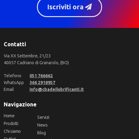
Iscriviti ora
Contatti
Via XX Settembre, 21/23
40057 Cadriano di Granarolo, (BO)
Telefono
051 766662
WhatsApp
366 2918957
Email
info@cbadeilubrificanti.it
Navigazione
Home
Servizi
Prodotti
News
Chi siamo
Blog