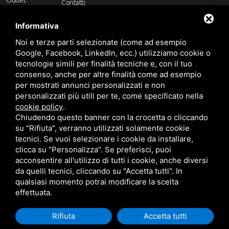
Outlet
Contatti
Offerte
Faq
Informativa
Marchi
Noi e terze parti selezionate (come ad esempio
Follow Us
Google, Facebook, LinkedIn, ecc.) utilizziamo cookie o
tecnologie simili per finalità tecniche e, con il tuo
consenso, anche per altre finalità come ad esempio
per mostrati annunci personalizzati e non
personalizzati più utili per te, come specificato nella
cookie policy
.
Area riservata
Chiudendo questo banner con la crocetta o cliccando
su "Rifiuta", verranno utilizzati solamente cookie
tecnici. Se vuoi selezionare i cookie da installare,
clicca su "Personalizza". Se preferisci, puoi
acconsentire all'utilizzo di tutti i cookie, anche diversi
da quelli tecnici, cliccando su "Accetta tutti". In
CBA dei Lubrificanti Spa - P. IVA 00624811204 - Codice fiscale 03472740376
qualsiasi momento potrai modificare la scelta
R.E.A. n° 293659 - REG. IMPRESE BO Capitale Sociale €. 120.000 int. versati -
Sitemap
Questo sito è protetto da Google reCAPTCHA v3,
Privacy Policy
e
effettuata.
Termini di servizio
di Google
Rifiuta
Accetta tutti