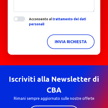
Acconsento al
trattamento dei dati
personali
INVIA RICHIESTA
Iscriviti alla Newsletter di
CBA
Rimani sempre aggiornato sulle nostre offerte