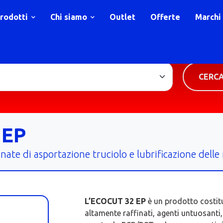
rodotti
Chi siamo
Outlet
Offerte
Marchi
TIPOLOGIA PRODOTTO
CERC
 EP
ate di asportazione truciolo e lubrificazione delle
L’ECOCUT 32 EP
è un prodotto costitu
altamente raffinati, agenti untuosanti,