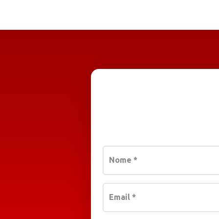
Nome
*
Email
*