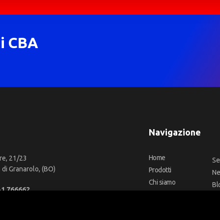
di CBA
Navigazione
Home
re, 21/23
Se
di Granarolo, (BO)
Prodotti
N
Chi siamo
Bl
51 766662
Outlet
Co
66 2918957
Offerte
Fa
fo@cbadeilubrificanti.it
Marchi