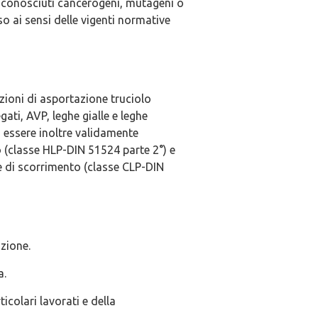
conosciuti cancerogeni, mutageni o
so ai sensi delle vigenti normative
azioni di asportazione truciolo
ti, AVP, leghe gialle e leghe
̀ essere inoltre validamente
 (classe HLP-DIN 51524 parte 2°) e
e di scorrimento (classe CLP-DIN
zione.
a.
icolari lavorati e della