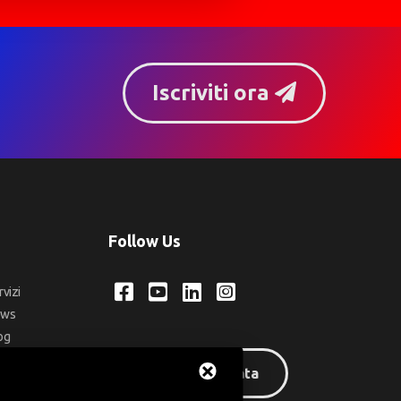
Iscriviti ora
Follow Us
rvizi
ews
og
ntatti
Area riservata
q