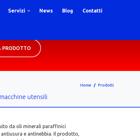
Servizi
News
Blog
Contatti
A PRODOTTO
Home
Prodotti
 macchine utensili
ito da oli minerali paraffinici
 antiusura e antinebbia. Il prodotto,