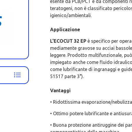
esente da PCB/PCT e da componenti ri
teratogeni, non è classificato pericolo
igienico/ambientali.
Applicazione
L’ECOCUT 32 EP
è specifico per oper
mediamente gravose su acciai bassolega
leggere. Prodotto multifunzionale, puo
impiegato anche come fluido idraulico
come lubrificante di ingranaggi e guid
51517 parte 3°).
Vantaggi
• Ridottissima evaporazione/nebulizza
• Ottimo potere lubrificante e antiusur
• Buona protezione antiruggine dei part