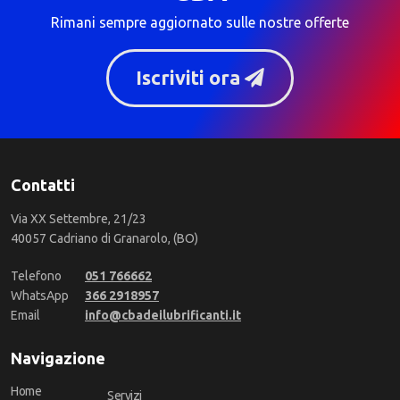
Rimani sempre aggiornato sulle nostre offerte
Iscriviti ora
Contatti
Via XX Settembre, 21/23
40057 Cadriano di Granarolo, (BO)
Telefono
051 766662
WhatsApp
366 2918957
Email
info@cbadeilubrificanti.it
Navigazione
Home
Servizi