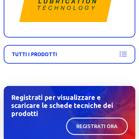
TUTTI I PRODOTTI
Registrati per visualizzare e
scaricare le schede tecniche dei
prodotti
REGISTRATI ORA