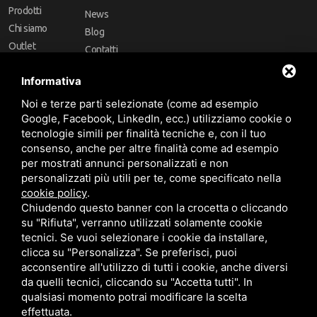
Prodotti
News
Chi siamo
Blog
Outlet
Contatti
Offerte
Faq
Informativa
Marchi
Noi e terze parti selezionate (come ad esempio
Follow Us
Google, Facebook, LinkedIn, ecc.) utilizziamo cookie o
tecnologie simili per finalità tecniche e, con il tuo
consenso, anche per altre finalità come ad esempio
per mostrati annunci personalizzati e non
personalizzati più utili per te, come specificato nella
cookie policy
.
Area riservata
Chiudendo questo banner con la crocetta o cliccando
su "Rifiuta", verranno utilizzati solamente cookie
tecnici. Se vuoi selezionare i cookie da installare,
clicca su "Personalizza". Se preferisci, puoi
acconsentire all'utilizzo di tutti i cookie, anche diversi
da quelli tecnici, cliccando su "Accetta tutti". In
CBA dei Lubrificanti Spa - P. IVA 00624811204 - Codice fiscale 03472740376
qualsiasi momento potrai modificare la scelta
R.E.A. n° 293659 - REG. IMPRESE BO Capitale Sociale €. 120.000 int. versati -
Sitemap
Questo sito è protetto da Google reCAPTCHA v3,
Privacy Policy
e
effettuata.
Termini di servizio
di Google