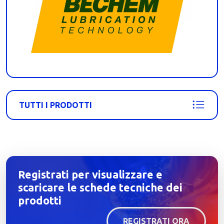
TUTTI I PRODOTTI
Registrati per visualizzare e
scaricare le schede tecniche dei
prodotti
REGISTRATI ORA