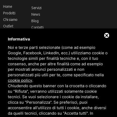
Home
Servizi
Prodotti
News
Chi siamo
Blog
Outlet
Contatti
Offerte
Faq
Informativa
Marchi
Noi e terze parti selezionate (come ad esempio
Follow Us
Google, Facebook, LinkedIn, ecc.) utilizziamo cookie o
tecnologie simili per finalità tecniche e, con il tuo
consenso, anche per altre finalità come ad esempio
per mostrati annunci personalizzati e non
personalizzati più utili per te, come specificato nella
cookie policy
.
Area riservata
Chiudendo questo banner con la crocetta o cliccando
su "Rifiuta", verranno utilizzati solamente cookie
tecnici. Se vuoi selezionare i cookie da installare,
clicca su "Personalizza". Se preferisci, puoi
acconsentire all'utilizzo di tutti i cookie, anche diversi
da quelli tecnici, cliccando su "Accetta tutti". In
CBA dei Lubrificanti Spa - P. IVA 00624811204 - Codice fiscale 03472740376