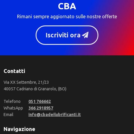
CBA
Rimani sempre aggiornato sulle nostre offerte
Iscriviti ora
Contatti
Via XX Settembre, 21/23
40057 Cadriano di Granarolo, (BO)
Telefono
051 766662
WhatsApp
366 2918957
Email
info@cbadeilubrificanti.it
Navigazione