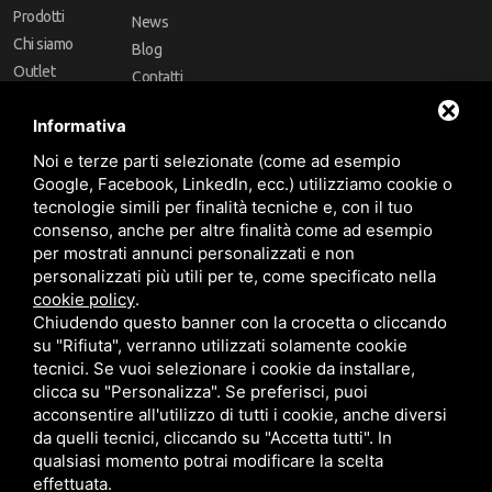
Prodotti
News
Chi siamo
Blog
Outlet
Contatti
Offerte
Faq
Informativa
Marchi
Noi e terze parti selezionate (come ad esempio
Follow Us
Google, Facebook, LinkedIn, ecc.) utilizziamo cookie o
tecnologie simili per finalità tecniche e, con il tuo
consenso, anche per altre finalità come ad esempio
per mostrati annunci personalizzati e non
personalizzati più utili per te, come specificato nella
cookie policy
.
Area riservata
Chiudendo questo banner con la crocetta o cliccando
su "Rifiuta", verranno utilizzati solamente cookie
tecnici. Se vuoi selezionare i cookie da installare,
clicca su "Personalizza". Se preferisci, puoi
acconsentire all'utilizzo di tutti i cookie, anche diversi
da quelli tecnici, cliccando su "Accetta tutti". In
CBA dei Lubrificanti Spa - P. IVA 00624811204 - Codice fiscale 03472740376
qualsiasi momento potrai modificare la scelta
R.E.A. n° 293659 - REG. IMPRESE BO Capitale Sociale €. 120.000 int. versati -
Sitemap
Questo sito è protetto da Google reCAPTCHA v3,
Privacy Policy
e
effettuata.
Termini di servizio
di Google