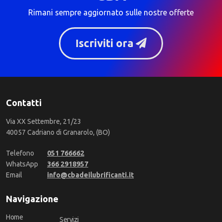
Rimani sempre aggiornato sulle nostre offerte
Iscriviti ora
Contatti
Via XX Settembre, 21/23
40057 Cadriano di Granarolo, (BO)
Telefono
051 766662
WhatsApp
366 2918957
Email
info@cbadeilubrificanti.it
Navigazione
Home
Servizi