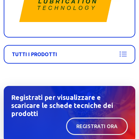
TUTTI I PRODOTTI
Registrati per visualizzare e
scaricare le schede tecniche dei
prodotti
REGISTRATI ORA