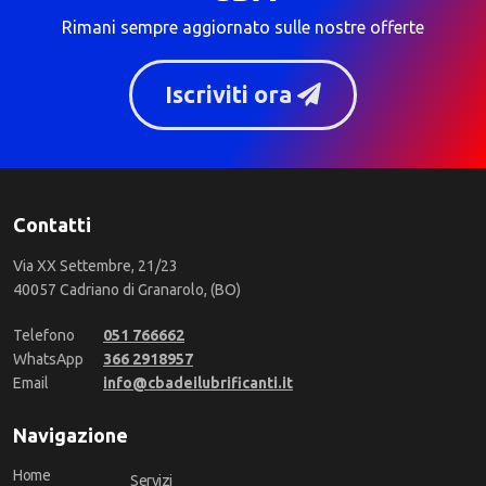
Rimani sempre aggiornato sulle nostre offerte
Iscriviti ora
Contatti
Via XX Settembre, 21/23
40057 Cadriano di Granarolo, (BO)
Telefono
051 766662
WhatsApp
366 2918957
Email
info@cbadeilubrificanti.it
Navigazione
Home
Servizi