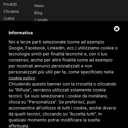
Prodotti
News
Chi siamo
Blog
Outlet
Contatti
Offerte
Faq
Informativa
Marchi
Noi e terze parti selezionate (come ad esempio
Follow Us
Google, Facebook, LinkedIn, ecc.) utilizziamo cookie o
tecnologie simili per finalità tecniche e, con il tuo
consenso, anche per altre finalità come ad esempio
per mostrati annunci personalizzati e non
personalizzati più utili per te, come specificato nella
cookie policy
.
Area riservata
Chiudendo questo banner con la crocetta o cliccando
su "Rifiuta", verranno utilizzati solamente cookie
tecnici. Se vuoi selezionare i cookie da installare,
clicca su "Personalizza". Se preferisci, puoi
acconsentire all'utilizzo di tutti i cookie, anche diversi
da quelli tecnici, cliccando su "Accetta tutti". In
CBA dei Lubrificanti Spa - P. IVA 00624811204 - Codice fiscale 03472740376
qualsiasi momento potrai modificare la scelta
R.E.A. n° 293659 - REG. IMPRESE BO Capitale Sociale €. 120.000 int. versati -
Sitemap
Questo sito è protetto da Google reCAPTCHA v3,
Privacy Policy
e
effettuata.
Termini di servizio
di Google