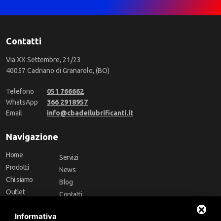
Contatti
Via XX Settembre, 21/23
40057 Cadriano di Granarolo, (BO)
Telefono
051 766662
WhatsApp
366 2918957
Email
info@cbadeilubrificanti.it
Navigazione
Home
Servizi
Prodotti
News
Chi siamo
Blog
Outlet
Contatti
Offerte
Faq
Informativa
Marchi