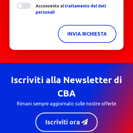
Acconsento al
trattamento dei dati
personali
INVIA RICHIESTA
Iscriviti alla Newsletter di
CBA
Rimani sempre aggiornato sulle nostre offerte
Iscriviti ora