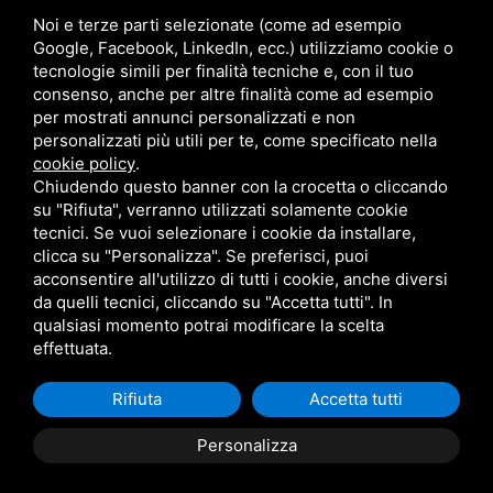
Noi e terze parti selezionate (come ad esempio
Follow Us
Google, Facebook, LinkedIn, ecc.) utilizziamo cookie o
tecnologie simili per finalità tecniche e, con il tuo
consenso, anche per altre finalità come ad esempio
per mostrati annunci personalizzati e non
personalizzati più utili per te, come specificato nella
cookie policy
.
Area riservata
Chiudendo questo banner con la crocetta o cliccando
su "Rifiuta", verranno utilizzati solamente cookie
tecnici. Se vuoi selezionare i cookie da installare,
clicca su "Personalizza". Se preferisci, puoi
acconsentire all'utilizzo di tutti i cookie, anche diversi
da quelli tecnici, cliccando su "Accetta tutti". In
CBA dei Lubrificanti Spa - P. IVA 00624811204 - Codice fiscale 03472740376
qualsiasi momento potrai modificare la scelta
R.E.A. n° 293659 - REG. IMPRESE BO Capitale Sociale €. 120.000 int. versati -
Sitemap
Questo sito è protetto da Google reCAPTCHA v3,
Privacy Policy
e
effettuata.
Termini di servizio
di Google
Rifiuta
Accetta tutti
Personalizza