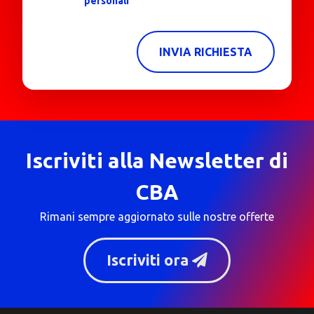
personali
INVIA RICHIESTA
Iscriviti alla Newsletter di
CBA
Rimani sempre aggiornato sulle nostre offerte
Iscriviti ora