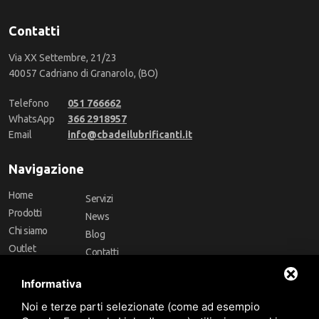
Contatti
Via XX Settembre, 21/23
40057 Cadriano di Granarolo, (BO)
Telefono
051 766662
WhatsApp
366 2918957
Email
info@cbadeilubrificanti.it
Navigazione
Home
Servizi
Prodotti
News
Chi siamo
Blog
Outlet
Contatti
Offerte
Faq
Informativa
Marchi
Noi e terze parti selezionate (come ad esempio
Follow Us