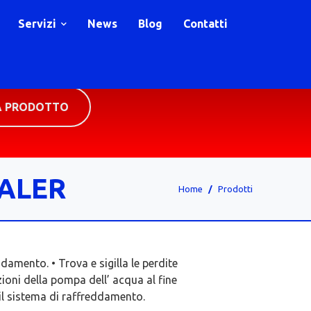
Servizi
News
Blog
Contatti
A PRODOTTO
EALER
Home
Prodotti
ddamento. • Trova e sigilla le perdite
izioni della pompa dell’ acqua al fine
o il sistema di raffreddamento.