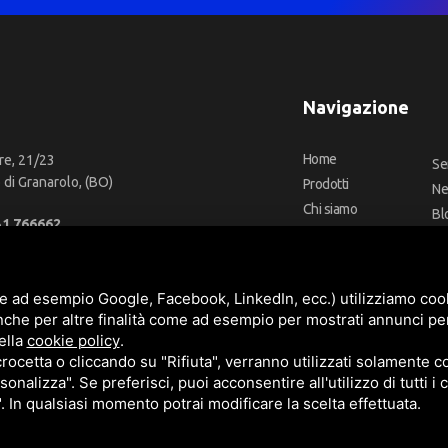
Navigazione
Home
re, 21/23
Se
di Granarolo, (BO)
Prodotti
N
Chi siamo
Bl
51 766662
Outlet
Co
66 2918957
Offerte
Fa
fo@cbadeilubrificanti.it
Marchi
e ad esempio Google, Facebook, LinkedIn, ecc.) utilizziamo cooki
nche per altre finalità come ad esempio per mostrati annunci pe
ella
cookie policy
.
cetta o cliccando su "Rifiuta", verranno utilizzati solamente co
3472740376
sonalizza". Se preferisci, puoi acconsentire all'utilizzo di tutti i
t. versati -
Sitemap
". In qualsiasi momento potrai modificare la scelta effettuata.
e
Termini di servizio
di Google