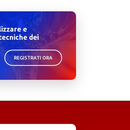
lizzare e
tecniche dei
REGISTRATI ORA