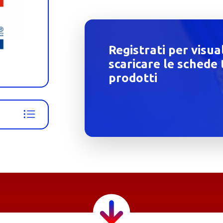
Registrati per visua
scaricare le schede 
prodotti