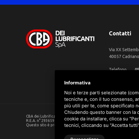
Contatti
Via XX Settemb
40057 Cadriano 
Telefono
0
WhatsApp
3
Informativa
Email
in
Noi e terze parti selezionate (com
tecniche e, con il tuo consenso, a
più utili per te, come specificato n
Chiudendo questo banner con la cro
CBA dei Lubrificanti Spa - P. IVA 00624811204 - Codice fiscale 0
cookie da installare, clicca su "Per
R.E.A. n° 293659 - REG. IMPRESE BO Capitale Sociale €. 120.000 in
tecnici, cliccando su "Accetta tutti
Questo sito è protetto da Google reCAPTCHA v3,
Privacy Policy