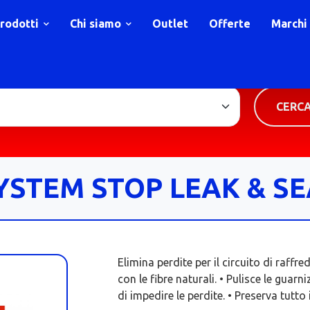
rodotti
Chi siamo
Outlet
Offerte
Marchi
TIPOLOGIA PRODOTTO
CERC
YSTEM STOP LEAK & S
Elimina perdite per il circuito di raffre
con le fibre naturali. • Pulisce le guarn
di impedire le perdite. • Preserva tutt