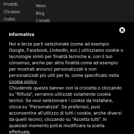
Prodotti
News
Chi siamo
Blog
Outlet
Contatti
Offerte
Faq
Informativa
Marchi
Noi e terze parti selezionate (come ad esempio
Follow Us
Google, Facebook, LinkedIn, ecc.) utilizziamo cookie o
tecnologie simili per finalità tecniche e, con il tuo
consenso, anche per altre finalità come ad esempio
per mostrati annunci personalizzati e non
personalizzati più utili per te, come specificato nella
cookie policy
.
Area riservata
Chiudendo questo banner con la crocetta o cliccando
su "Rifiuta", verranno utilizzati solamente cookie
tecnici. Se vuoi selezionare i cookie da installare,
clicca su "Personalizza". Se preferisci, puoi
acconsentire all'utilizzo di tutti i cookie, anche diversi
da quelli tecnici, cliccando su "Accetta tutti". In
CBA dei Lubrificanti Spa - P. IVA 00624811204 - Codice fiscale 03472740376
qualsiasi momento potrai modificare la scelta
R.E.A. n° 293659 - REG. IMPRESE BO Capitale Sociale €. 120.000 int. versati -
Sitemap
Questo sito è protetto da Google reCAPTCHA v3,
Privacy Policy
e
effettuata.
Termini di servizio
di Google