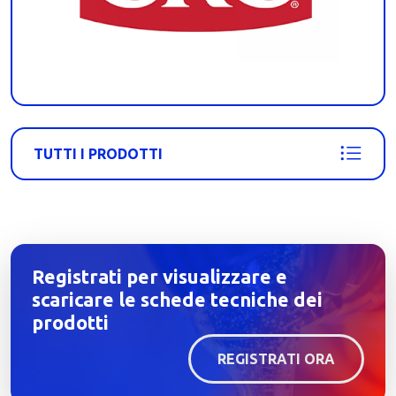
TUTTI I PRODOTTI
Registrati per visualizzare e
scaricare le schede tecniche dei
prodotti
REGISTRATI ORA