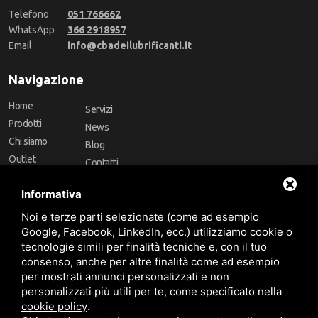
Telefono
051 766662
WhatsApp
366 2918957
Email
info@cbadeilubrificanti.it
Navigazione
Home
Servizi
Prodotti
News
Chi siamo
Blog
Outlet
Contatti
Offerte
Faq
Informativa
Marchi
Noi e terze parti selezionate (come ad esempio
Follow Us
Google, Facebook, LinkedIn, ecc.) utilizziamo cookie o
tecnologie simili per finalità tecniche e, con il tuo
consenso, anche per altre finalità come ad esempio
per mostrati annunci personalizzati e non
personalizzati più utili per te, come specificato nella
cookie policy
.