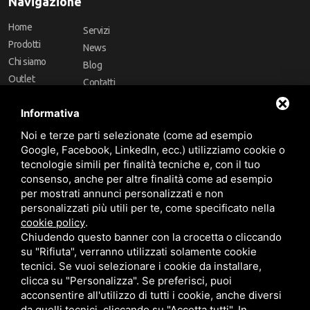
Navigazione
Home
Servizi
Prodotti
News
Chi siamo
Blog
Outlet
Contatti
Offerte
Faq
Informativa
Marchi
Noi e terze parti selezionate (come ad esempio
Follow Us
Google, Facebook, LinkedIn, ecc.) utilizziamo cookie o
tecnologie simili per finalità tecniche e, con il tuo
consenso, anche per altre finalità come ad esempio
per mostrati annunci personalizzati e non
personalizzati più utili per te, come specificato nella
cookie policy
.
Area riservata
Chiudendo questo banner con la crocetta o cliccando
su "Rifiuta", verranno utilizzati solamente cookie
tecnici. Se vuoi selezionare i cookie da installare,
clicca su "Personalizza". Se preferisci, puoi
acconsentire all'utilizzo di tutti i cookie, anche diversi
da quelli tecnici, cliccando su "Accetta tutti". In