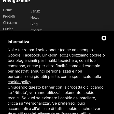
Navigazione
Home
Servizi
Prodotti
News
Chi siamo
Blog
Outlet
Contatti
Offerte
Faq
Informativa
Marchi
Noi e terze parti selezionate (come ad esempio
Follow Us
Google, Facebook, LinkedIn, ecc.) utilizziamo cookie o
tecnologie simili per finalità tecniche e, con il tuo
consenso, anche per altre finalità come ad esempio
per mostrati annunci personalizzati e non
personalizzati più utili per te, come specificato nella
cookie policy
.
Area riservata
Chiudendo questo banner con la crocetta o cliccando
su "Rifiuta", verranno utilizzati solamente cookie
tecnici. Se vuoi selezionare i cookie da installare,
clicca su "Personalizza". Se preferisci, puoi
acconsentire all'utilizzo di tutti i cookie, anche diversi
da quelli tecnici, cliccando su "Accetta tutti". In