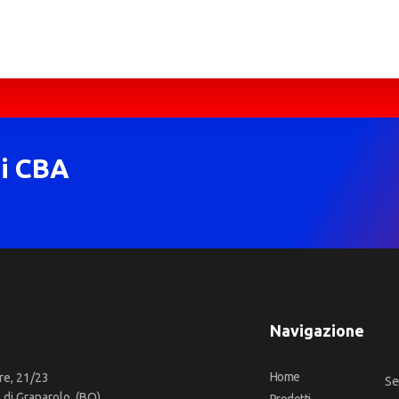
di CBA
Navigazione
Home
re, 21/23
Se
di Granarolo, (BO)