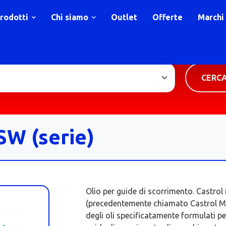
rodotti
Chi siamo
Outlet
Offerte
Marchi
TIPOLOGIA PRODOTTO
CERC
W (serie)
Olio per guide di scorrimento. Castr
(precedentemente chiamato Castrol M
degli oli specificatamente formulati per