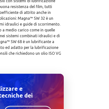
li con sistemi di lubrificazione
buona resistenza del film, tutti
efficiente di attrito anche in
pplicazioni: Magna™ SW 32 è un
mi idraulici e guide di scorrimento.
to a medio carico come in quelle
 nei sistemi combinati idraulici e di
Magna™ SW 68 è un lubrificante a
to ed adatto per la lubrificazione
nsili che richiedono un olio ISO VG
lizzare e
tecniche dei