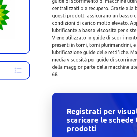
guide di scorrimento di macchine utensi
centralizzati o a recupero. Grazie alla 
questi prodotti assicurano un basso co
condizioni di carico molto elevato. A
lubrificante a bassa viscosità per siste
Viene utilizzato in guide di scorrimen
presenti in torni, torni plurimandrini, e
lubrificazione guide delle rettifiche. 
media viscosità per guide di scorrimen
della maggior parte delle macchine ute
68
Registrati per visua
scaricare le schede 
prodotti