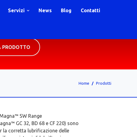
Servizi
News
Blog
Contatti
A PRODOTTO
Home
Prodotti
ol Magna™ SW Range
agna™ GC 32, BD 68 e CF 220) sono
 la corretta lubrificazione delle