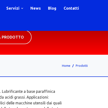
Servizi
News
Blog
Contatti
A PRODOTTO
Home
Prodotti
 Lubrificante a base paraffinica
da acidi grassi. Applicazioni:
lici delle macchine utensili dai quali