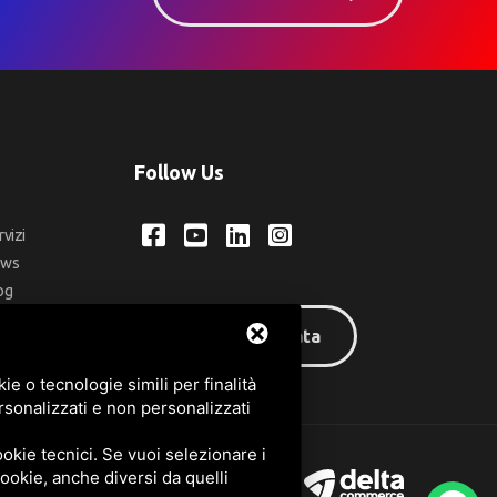
Follow Us
rvizi
ews
og
ntatti
Area riservata
q
e o tecnologie simili per finalità
rsonalizzati e non personalizzati
okie tecnici. Se vuoi selezionare i
 cookie, anche diversi da quelli