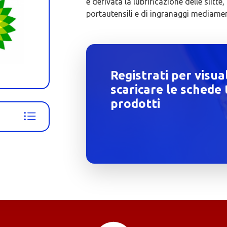
è derivata la lubrificazione delle slitte
portautensili e di ingranaggi mediamen
Registrati per visua
scaricare le schede 
prodotti