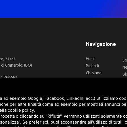
Navigazione
Home
re, 21/23
Se
di Granarolo, (BO)
Prodotti
N
Chi siamo
Bl
51 766662
Outlet
Co
66 2918957
Offerte
Fa
fo@cbadeilubrificanti.it
Marchi
e ad esempio Google, Facebook, LinkedIn, ecc.) utilizziamo cooki
nche per altre finalità come ad esempio per mostrati annunci pe
ella
cookie policy
.
cetta o cliccando su "Rifiuta", verranno utilizzati solamente co
3472740376
sonalizza". Se preferisci, puoi acconsentire all'utilizzo di tutti i
t. versati -
Sitemap