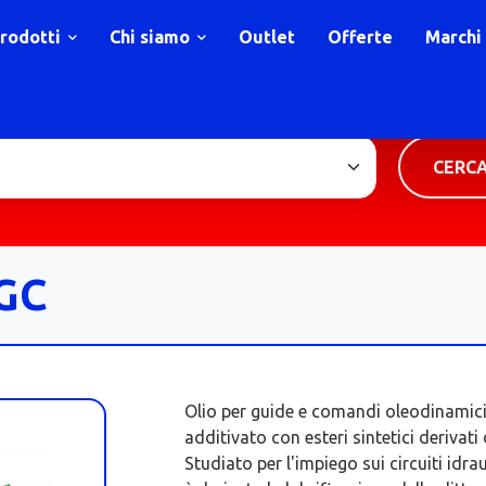
rodotti
Chi siamo
Outlet
Offerte
Marchi
TIPOLOGIA PRODOTTO
CERC
GC
Olio per guide e comandi oleodinamici.
additivato con esteri sintetici derivati 
Studiato per l'impiego sui circuiti idrau