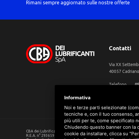
Rimani sempre aggiornato sulle nostre offerte
Contatti
Via XX Settemb
40057 Cadriano 
Telefono
0
WhatsApp
3
Informativa
Email
in
Noi e terze parti selezionate (com
tecniche e, con il tuo consenso, a
più utili per te, come specificato n
Chiudendo questo banner con la cro
CBA dei Lubrificanti Spa - P. IVA 00624811204 - Codice fiscale 0
cookie da installare, clicca su "Per
R.E.A. n° 293659 - REG. IMPRESE BO Capitale Sociale €. 120.000 in