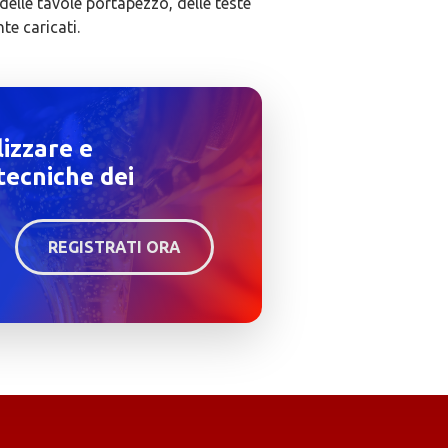
, delle tavole portapezzo, delle teste
te caricati.
lizzare e
tecniche dei
REGISTRATI ORA