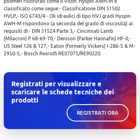
polimeri fluorurati come il Viton. Hyspin AWH-M è
classificato come segue:- Classificatione DIN 51502
HVLP,- ISO 6743/4 - Oli idraulici di tipo HV.I gradi Hyspin
AWH-M rispondono (a seconda del grado di viscosità) ai
requisiti di:- DIN 51524 Parte 3,- Cincinnati Lamb
(Milacron) P 68-69-70,- Denison (Parker Hannafin) HF-0,-
US Steel 126 & 127,- Eaton (formerly Vickers) I-286-S & M-
2950-S,- Bosch Rexroth RE07075/RE90220.
Registrati per visualizzare e
scaricare le schede tecniche dei
prodotti
REGISTRATI ORA