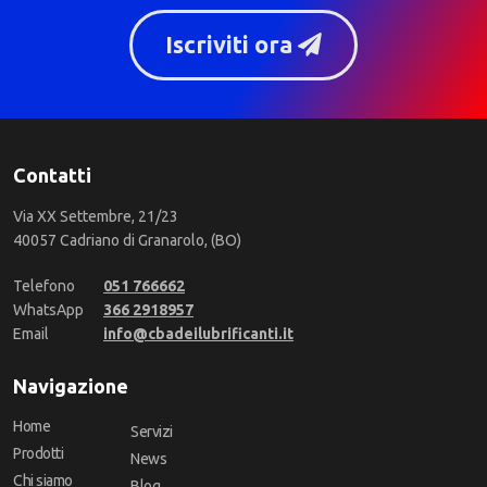
Iscriviti ora
Contatti
Via XX Settembre, 21/23
40057 Cadriano di Granarolo, (BO)
Telefono
051 766662
WhatsApp
366 2918957
Email
info@cbadeilubrificanti.it
Navigazione
Home
Servizi
Prodotti
News
Chi siamo
Blog