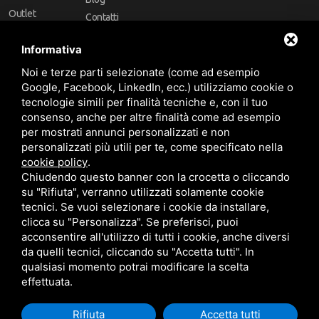
Outlet
Contatti
Offerte
Faq
Informativa
Marchi
Noi e terze parti selezionate (come ad esempio
Follow Us
Google, Facebook, LinkedIn, ecc.) utilizziamo cookie o
tecnologie simili per finalità tecniche e, con il tuo
consenso, anche per altre finalità come ad esempio
per mostrati annunci personalizzati e non
personalizzati più utili per te, come specificato nella
cookie policy
.
Area riservata
Chiudendo questo banner con la crocetta o cliccando
su "Rifiuta", verranno utilizzati solamente cookie
tecnici. Se vuoi selezionare i cookie da installare,
clicca su "Personalizza". Se preferisci, puoi
acconsentire all'utilizzo di tutti i cookie, anche diversi
da quelli tecnici, cliccando su "Accetta tutti". In
CBA dei Lubrificanti Spa - P. IVA 00624811204 - Codice fiscale 03472740376
qualsiasi momento potrai modificare la scelta
R.E.A. n° 293659 - REG. IMPRESE BO Capitale Sociale €. 120.000 int. versati -
Sitemap
Questo sito è protetto da Google reCAPTCHA v3,
Privacy Policy
e
effettuata.
Termini di servizio
di Google
Rifiuta
Accetta tutti