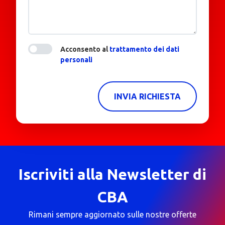
Acconsento al
trattamento dei dati
personali
INVIA RICHIESTA
Iscriviti alla Newsletter di
CBA
Rimani sempre aggiornato sulle nostre offerte