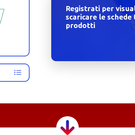
Registrati per visua
scaricare le schede 
prodotti