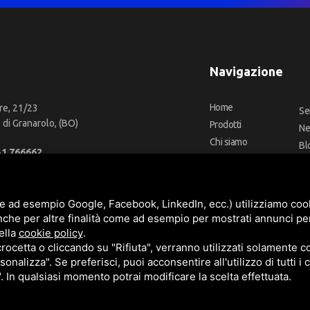
Navigazione
Home
re, 21/23
Se
di Granarolo, (BO)
Prodotti
N
Chi siamo
Bl
51 766662
Outlet
Co
66 2918957
Offerte
Fa
fo@cbadeilubrificanti.it
Marchi
e ad esempio Google, Facebook, LinkedIn, ecc.) utilizziamo cooki
nche per altre finalità come ad esempio per mostrati annunci pe
ella
cookie policy
.
cetta o cliccando su "Rifiuta", verranno utilizzati solamente co
3472740376
sonalizza". Se preferisci, puoi acconsentire all'utilizzo di tutti i
t. versati -
Sitemap
". In qualsiasi momento potrai modificare la scelta effettuata.
e
Termini di servizio
di Google