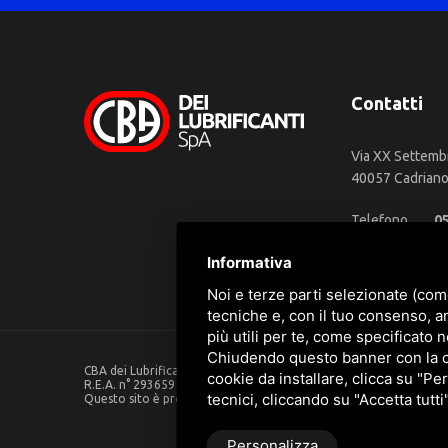
Contatti
Via XX Settemb
40057 Cadriano 
Telefono
0
WhatsApp
3
Informativa
Email
in
Noi e terze parti selezionate (com
tecniche e, con il tuo consenso, a
più utili per te, come specificato n
Chiudendo questo banner con la cro
CBA dei Lubrificanti Spa - P. IVA 00624811204 - Codice fiscale 0
cookie da installare, clicca su "Per
R.E.A. n° 293659 - REG. IMPRESE BO Capitale Sociale €. 120.000 in
tecnici, cliccando su "Accetta tutti
Questo sito è protetto da Google reCAPTCHA v3,
Privacy Policy
Personalizza