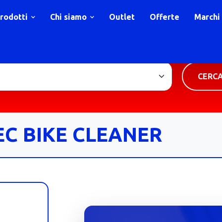
rodotti
Chi siamo
Outlet
Offerte
Marchi
TIPOLOGIA PRODOTTO
CERC
C BIKE CLEANER