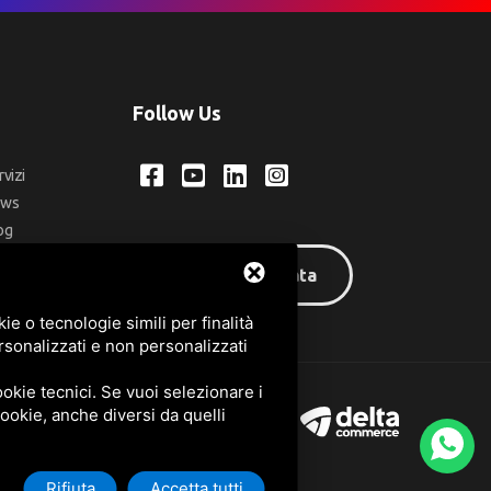
Follow Us
rvizi
ews
og
ntatti
Area riservata
q
e o tecnologie simili per finalità
rsonalizzati e non personalizzati
okie tecnici. Se vuoi selezionare i
 cookie, anche diversi da quelli
Rifiuta
Accetta tutti