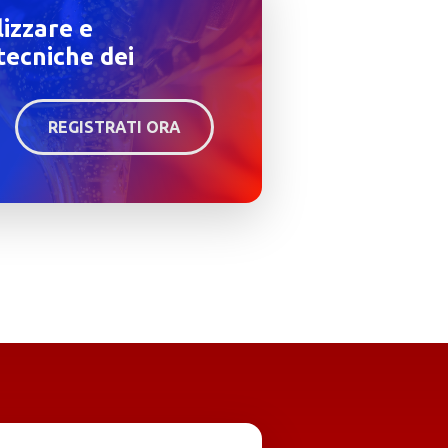
lizzare e
tecniche dei
REGISTRATI ORA