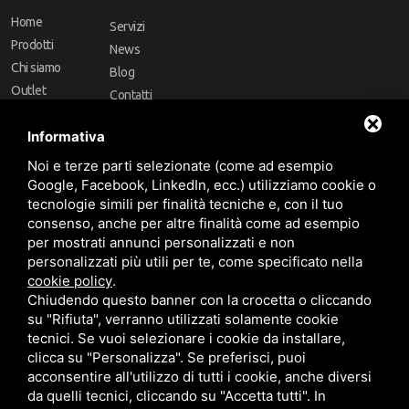
Home
Servizi
Prodotti
News
Chi siamo
Blog
Outlet
Contatti
Offerte
Faq
Informativa
Marchi
Noi e terze parti selezionate (come ad esempio
Follow Us
Google, Facebook, LinkedIn, ecc.) utilizziamo cookie o
tecnologie simili per finalità tecniche e, con il tuo
consenso, anche per altre finalità come ad esempio
per mostrati annunci personalizzati e non
personalizzati più utili per te, come specificato nella
cookie policy
.
Area riservata
Chiudendo questo banner con la crocetta o cliccando
su "Rifiuta", verranno utilizzati solamente cookie
tecnici. Se vuoi selezionare i cookie da installare,
clicca su "Personalizza". Se preferisci, puoi
acconsentire all'utilizzo di tutti i cookie, anche diversi
da quelli tecnici, cliccando su "Accetta tutti". In
CBA dei Lubrificanti Spa - P. IVA 00624811204 - Codice fiscale 03472740376