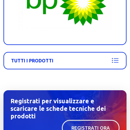
TUTTI I PRODOTTI
Registrati per visualizzare e
scaricare le schede tecniche dei
prodotti
REGISTRATI ORA