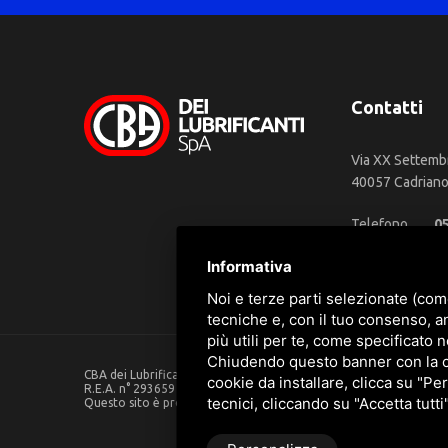
Contatti
Via XX Settemb
40057 Cadriano 
Telefono
0
WhatsApp
3
Informativa
Email
in
Noi e terze parti selezionate (com
tecniche e, con il tuo consenso, a
più utili per te, come specificato n
Chiudendo questo banner con la cro
CBA dei Lubrificanti Spa - P. IVA 00624811204 - Codice fiscale 0
cookie da installare, clicca su "Per
R.E.A. n° 293659 - REG. IMPRESE BO Capitale Sociale €. 120.000 in
tecnici, cliccando su "Accetta tutti
Questo sito è protetto da Google reCAPTCHA v3,
Privacy Policy