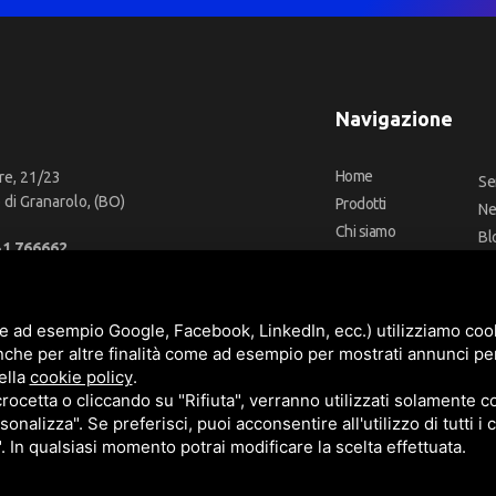
Navigazione
Home
re, 21/23
Se
di Granarolo, (BO)
Prodotti
N
Chi siamo
Bl
51 766662
Outlet
Co
66 2918957
Offerte
Fa
fo@cbadeilubrificanti.it
Marchi
e ad esempio Google, Facebook, LinkedIn, ecc.) utilizziamo cooki
nche per altre finalità come ad esempio per mostrati annunci pe
ella
cookie policy
.
cetta o cliccando su "Rifiuta", verranno utilizzati solamente co
3472740376
sonalizza". Se preferisci, puoi acconsentire all'utilizzo di tutti i
t. versati -
Sitemap
". In qualsiasi momento potrai modificare la scelta effettuata.
e
Termini di servizio
di Google