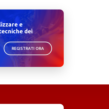
lizzare e
tecniche dei
REGISTRATI ORA