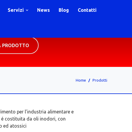
Servizi
News
Blog
Contatti
A PRODOTTO
Home
Prodotti
ndimento per l’industria alimentare e
 costituita da oli inodori, con
o ed atossici