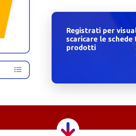
Registrati per visua
scaricare le schede 
prodotti