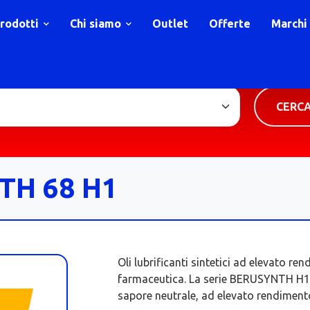
rodotti
Chi siamo
Outlet
Offerte
Marchi
TIPOLOGIA PRODOTTO
CERC
TH 68 H1
Oli lubrificanti sintetici ad elevato re
farmaceutica. La serie BERUSYNTH H1 é
sapore neutrale, ad elevato rendiment