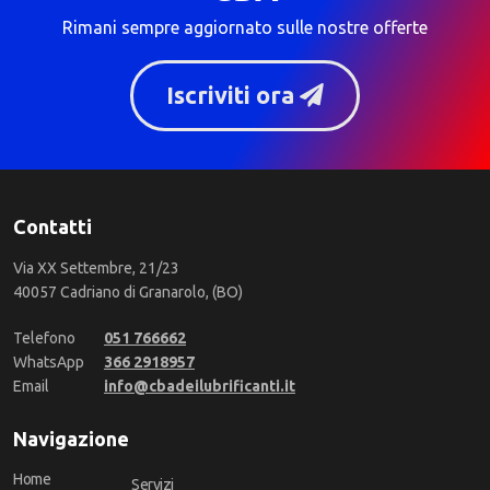
Rimani sempre aggiornato sulle nostre offerte
Iscriviti ora
Contatti
Via XX Settembre, 21/23
40057 Cadriano di Granarolo, (BO)
Telefono
051 766662
WhatsApp
366 2918957
Email
info@cbadeilubrificanti.it
Navigazione
Home
Servizi