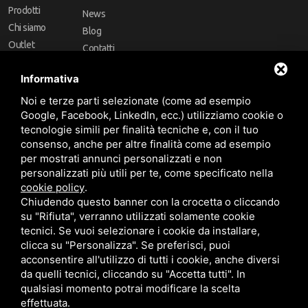
Prodotti
News
Chi siamo
Blog
Outlet
Contatti
Offerte
Faq
Informativa
Marchi
Noi e terze parti selezionate (come ad esempio
Follow Us
Google, Facebook, LinkedIn, ecc.) utilizziamo cookie o
tecnologie simili per finalità tecniche e, con il tuo
consenso, anche per altre finalità come ad esempio
per mostrati annunci personalizzati e non
personalizzati più utili per te, come specificato nella
cookie policy
.
Area riservata
Chiudendo questo banner con la crocetta o cliccando
su "Rifiuta", verranno utilizzati solamente cookie
tecnici. Se vuoi selezionare i cookie da installare,
clicca su "Personalizza". Se preferisci, puoi
acconsentire all'utilizzo di tutti i cookie, anche diversi
da quelli tecnici, cliccando su "Accetta tutti". In
CBA dei Lubrificanti Spa - P. IVA 00624811204 - Codice fiscale 03472740376
qualsiasi momento potrai modificare la scelta
R.E.A. n° 293659 - REG. IMPRESE BO Capitale Sociale €. 120.000 int. versati -
Sitemap
Questo sito è protetto da Google reCAPTCHA v3,
Privacy Policy
e
effettuata.
Termini di servizio
di Google