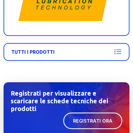
TUTTI I PRODOTTI
Registrati per visualizzare e
scaricare le schede tecniche dei
prodotti
REGISTRATI ORA