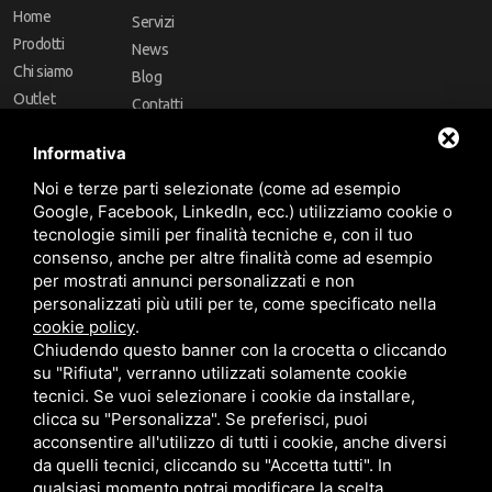
Home
Servizi
Prodotti
News
Chi siamo
Blog
Outlet
Contatti
Offerte
Faq
Informativa
Marchi
Noi e terze parti selezionate (come ad esempio
Follow Us
Google, Facebook, LinkedIn, ecc.) utilizziamo cookie o
tecnologie simili per finalità tecniche e, con il tuo
consenso, anche per altre finalità come ad esempio
per mostrati annunci personalizzati e non
personalizzati più utili per te, come specificato nella
cookie policy
.
Area riservata
Chiudendo questo banner con la crocetta o cliccando
su "Rifiuta", verranno utilizzati solamente cookie
tecnici. Se vuoi selezionare i cookie da installare,
clicca su "Personalizza". Se preferisci, puoi
acconsentire all'utilizzo di tutti i cookie, anche diversi
da quelli tecnici, cliccando su "Accetta tutti". In
CBA dei Lubrificanti Spa - P. IVA 00624811204 - Codice fiscale 03472740376
qualsiasi momento potrai modificare la scelta
R.E.A. n° 293659 - REG. IMPRESE BO Capitale Sociale €. 120.000 int. versati -