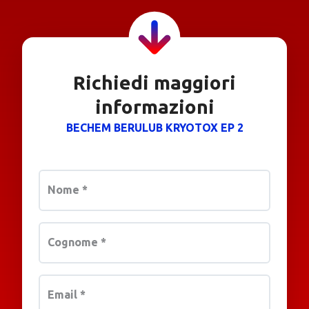
Richiedi maggiori
informazioni
BECHEM BERULUB KRYOTOX EP 2
Nome
*
Cognome
*
Email
*