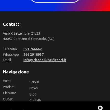
Contatti
Via XX Settembre, 21/23
40057 Cadriano di Granarolo, (BO)
Telefono
051 766662
WhatsApp
366 2918957
Email
info@cbadeilubrificanti.it
Navigazione
Home
Servizi
Prodotti
News
Chi siamo
Blog
Outlet
Contatti
Offerte
Faq