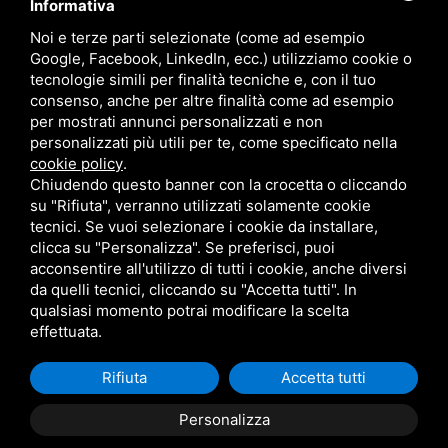
Informativa
Marchi
Noi e terze parti selezionate (come ad esempio
Follow Us
Google, Facebook, LinkedIn, ecc.) utilizziamo cookie o
tecnologie simili per finalità tecniche e, con il tuo
consenso, anche per altre finalità come ad esempio
per mostrati annunci personalizzati e non
personalizzati più utili per te, come specificato nella
cookie policy
.
Area riservata
Chiudendo questo banner con la crocetta o cliccando
su "Rifiuta", verranno utilizzati solamente cookie
tecnici. Se vuoi selezionare i cookie da installare,
clicca su "Personalizza". Se preferisci, puoi
acconsentire all'utilizzo di tutti i cookie, anche diversi
da quelli tecnici, cliccando su "Accetta tutti". In
CBA dei Lubrificanti Spa - P. IVA 00624811204 - Codice fiscale 03472740376
qualsiasi momento potrai modificare la scelta
R.E.A. n° 293659 - REG. IMPRESE BO Capitale Sociale €. 120.000 int. versati -
Sitemap
Questo sito è protetto da Google reCAPTCHA v3,
Privacy Policy
e
effettuata.
Termini di servizio
di Google
Rifiuta
Accetta tutti
Personalizza