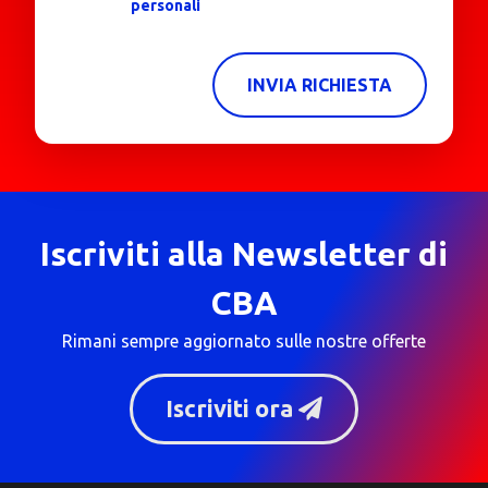
personali
INVIA RICHIESTA
Iscriviti alla Newsletter di
CBA
Rimani sempre aggiornato sulle nostre offerte
Iscriviti ora