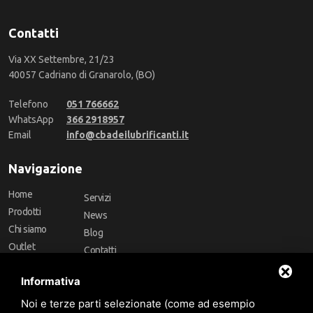
Contatti
Via XX Settembre, 21/23
40057 Cadriano di Granarolo, (BO)
Telefono
051 766662
WhatsApp
366 2918957
Email
info@cbadeilubrificanti.it
Navigazione
Home
Servizi
Prodotti
News
Chi siamo
Blog
Outlet
Contatti
Offerte
Faq
Informativa
Marchi
Noi e terze parti selezionate (come ad esempio