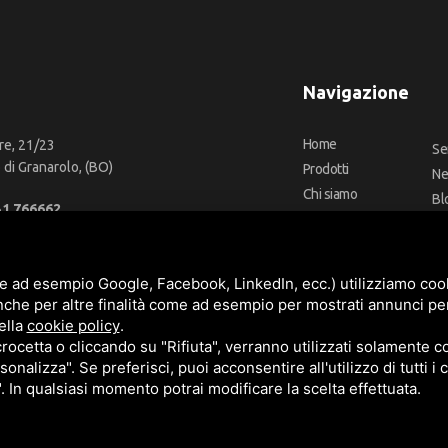
Navigazione
Home
re, 21/23
Se
di Granarolo, (BO)
Prodotti
N
Chi siamo
Bl
51 766662
Outlet
Co
66 2918957
Offerte
Fa
fo@cbadeilubrificanti.it
Marchi
e ad esempio Google, Facebook, LinkedIn, ecc.) utilizziamo cooki
nche per altre finalità come ad esempio per mostrati annunci pe
ella
cookie policy
.
cetta o cliccando su "Rifiuta", verranno utilizzati solamente co
3472740376
sonalizza". Se preferisci, puoi acconsentire all'utilizzo di tutti i
t. versati -
Sitemap
". In qualsiasi momento potrai modificare la scelta effettuata.
e
Termini di servizio
di Google