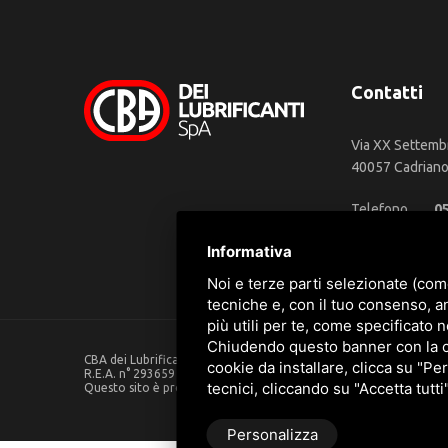
Contatti
Via XX Settemb
40057 Cadriano 
Telefono
0
WhatsApp
3
Informativa
Email
in
Noi e terze parti selezionate (com
tecniche e, con il tuo consenso, a
più utili per te, come specificato n
Chiudendo questo banner con la cro
CBA dei Lubrificanti Spa - P. IVA 00624811204 - Codice fiscale 0
cookie da installare, clicca su "Per
R.E.A. n° 293659 - REG. IMPRESE BO Capitale Sociale €. 120.000 in
tecnici, cliccando su "Accetta tutti
Questo sito è protetto da Google reCAPTCHA v3,
Privacy Policy
Personalizza