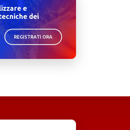
lizzare e
tecniche dei
REGISTRATI ORA