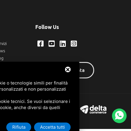
Follow Us
rvizi
ews
og
ntatti
Area riservata
q
e o tecnologie simili per finalità
rsonalizzati e non personalizzati
okie tecnici. Se vuoi selezionare i
 cookie, anche diversi da quelli
Rifiuta
Accetta tutti