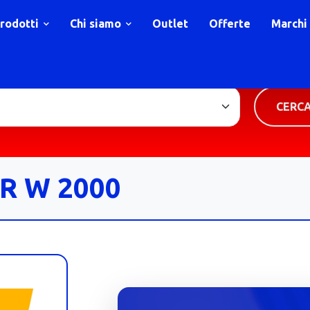
rodotti
Chi siamo
Outlet
Offerte
Marchi
TIPOLOGIA PRODOTTO
CERC
R W 2000