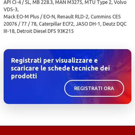
API CI-4 / SL, MB 228.3, MAN M3275, MTU Type 2, Volvo
VDS-3,
Mack EO-M Plus / EO-N, Renault RLD-2, Cummins CES
20076 / 77 / 78, Caterpillar ECF2, JASO DH-1, Deutz DQC
III-18, Detroit Diesel DFS 93K215
Registrati per visualizzare e
scaricare le schede tecniche dei
prodotti
REGISTRATI ORA