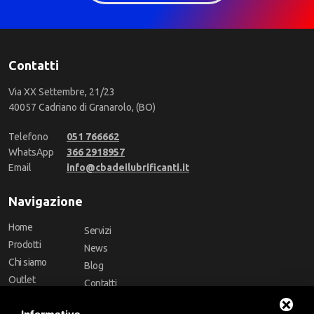
Contatti
Via XX Settembre, 21/23
40057 Cadriano di Granarolo, (BO)
Telefono
051 766662
WhatsApp
366 2918957
Email
info@cbadeilubrificanti.it
Navigazione
Home
Servizi
Prodotti
News
Chi siamo
Blog
Outlet
Contatti
Offerte
Faq