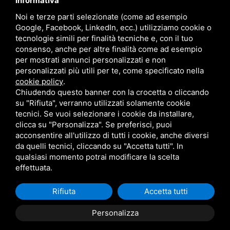
Informativa
Marchi
Noi e terze parti selezionate (come ad esempio
Follow Us
Google, Facebook, LinkedIn, ecc.) utilizziamo cookie o
tecnologie simili per finalità tecniche e, con il tuo
consenso, anche per altre finalità come ad esempio
per mostrati annunci personalizzati e non
personalizzati più utili per te, come specificato nella
cookie policy
.
Area riservata
Chiudendo questo banner con la crocetta o cliccando
su "Rifiuta", verranno utilizzati solamente cookie
tecnici. Se vuoi selezionare i cookie da installare,
clicca su "Personalizza". Se preferisci, puoi
acconsentire all'utilizzo di tutti i cookie, anche diversi
da quelli tecnici, cliccando su "Accetta tutti". In
CBA dei Lubrificanti Spa - P. IVA 00624811204 - Codice fiscale 03472740376
qualsiasi momento potrai modificare la scelta
R.E.A. n° 293659 - REG. IMPRESE BO Capitale Sociale €. 120.000 int. versati -
Sitemap
Questo sito è protetto da Google reCAPTCHA v3,
Privacy Policy
e
effettuata.
Termini di servizio
di Google
Rifiuta
Accetta tutti
Personalizza