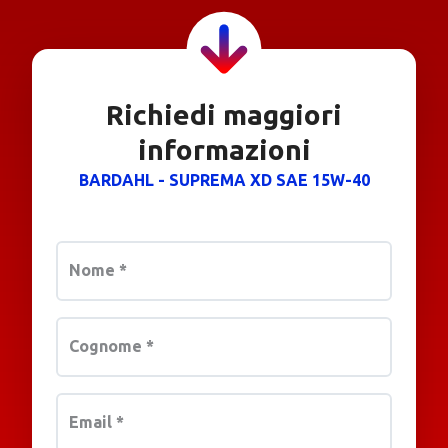
Richiedi maggiori
informazioni
BARDAHL - SUPREMA XD SAE 15W-40
Nome
*
Cognome
*
Email
*