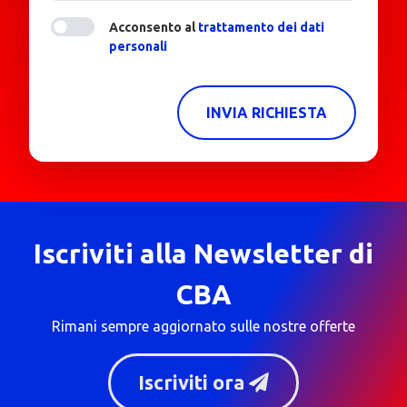
Acconsento al
trattamento dei dati
personali
INVIA RICHIESTA
Iscriviti alla Newsletter di
CBA
Rimani sempre aggiornato sulle nostre offerte
Iscriviti ora