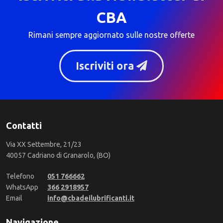
CBA
Rimani sempre aggiornato sulle nostre offerte
Iscriviti ora
Contatti
Via XX Settembre, 21/23
40057 Cadriano di Granarolo, (BO)
Telefono
051 766662
WhatsApp
366 2918957
Email
info@cbadeilubrificanti.it
Navigazione