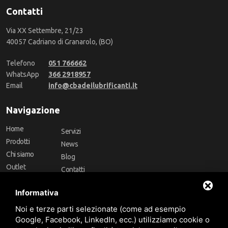
Contatti
Via XX Settembre, 21/23
40057 Cadriano di Granarolo, (BO)
Telefono
051 766662
WhatsApp
366 2918957
Email
info@cbadeilubrificanti.it
Navigazione
Home
Servizi
Prodotti
News
Chi siamo
Blog
Outlet
Contatti
Offerte
Faq
Informativa
Marchi
Noi e terze parti selezionate (come ad esempio
Follow Us
Google, Facebook, LinkedIn, ecc.) utilizziamo cookie o