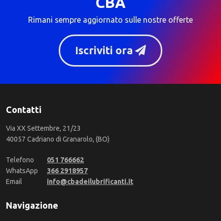
CBA
Rimani sempre aggiornato sulle nostre offerte
Iscriviti ora
Contatti
Via XX Settembre, 21/23
40057 Cadriano di Granarolo, (BO)
Telefono
051 766662
WhatsApp
366 2918957
Email
info@cbadeilubrificanti.it
Navigazione