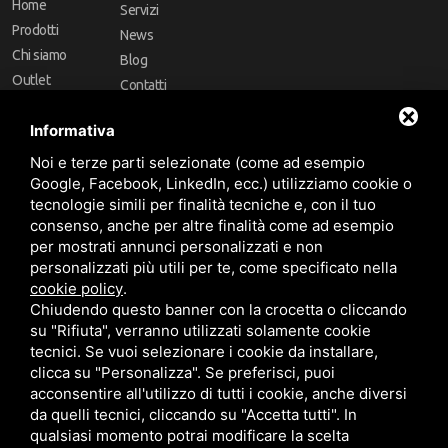
Home
Servizi
Prodotti
News
Chi siamo
Blog
Outlet
Contatti
Offerte
Faq
Informativa
Marchi
Noi e terze parti selezionate (come ad esempio
Follow Us
Google, Facebook, LinkedIn, ecc.) utilizziamo cookie o
tecnologie simili per finalità tecniche e, con il tuo
consenso, anche per altre finalità come ad esempio
per mostrati annunci personalizzati e non
personalizzati più utili per te, come specificato nella
cookie policy
.
Area riservata
Chiudendo questo banner con la crocetta o cliccando
su "Rifiuta", verranno utilizzati solamente cookie
tecnici. Se vuoi selezionare i cookie da installare,
clicca su "Personalizza". Se preferisci, puoi
acconsentire all'utilizzo di tutti i cookie, anche diversi
da quelli tecnici, cliccando su "Accetta tutti". In
CBA dei Lubrificanti Spa - P. IVA 00624811204 - Codice fiscale 03472740376
qualsiasi momento potrai modificare la scelta
R.E.A. n° 293659 - REG. IMPRESE BO Capitale Sociale €. 120.000 int. versati -