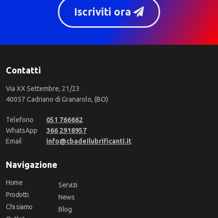
Iscriviti ora
Contatti
Via XX Settembre, 21/23
40057 Cadriano di Granarolo, (BO)
Telefono
051 766662
WhatsApp
366 2918957
Email
info@cbadeilubrificanti.it
Navigazione
Home
Servizi
Prodotti
News
Chi siamo
Blog