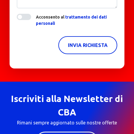
Acconsento al
trattamento dei dati
personali
INVIA RICHIESTA
Iscriviti alla Newsletter di
CBA
Rimani sempre aggiornato sulle nostre offerte