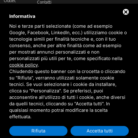
Outlet
Contatti
Offerte
Faq
Informativa
Marchi
Noi e terze parti selezionate (come ad esempio
Follow Us
Google, Facebook, LinkedIn, ecc.) utilizziamo cookie o
tecnologie simili per finalità tecniche e, con il tuo
consenso, anche per altre finalità come ad esempio
per mostrati annunci personalizzati e non
personalizzati più utili per te, come specificato nella
cookie policy
.
Area riservata
Chiudendo questo banner con la crocetta o cliccando
su "Rifiuta", verranno utilizzati solamente cookie
tecnici. Se vuoi selezionare i cookie da installare,
clicca su "Personalizza". Se preferisci, puoi
acconsentire all'utilizzo di tutti i cookie, anche diversi
da quelli tecnici, cliccando su "Accetta tutti". In
CBA dei Lubrificanti Spa - P. IVA 00624811204 - Codice fiscale 03472740376
qualsiasi momento potrai modificare la scelta
R.E.A. n° 293659 - REG. IMPRESE BO Capitale Sociale €. 120.000 int. versati -
Sitemap
Questo sito è protetto da Google reCAPTCHA v3,
Privacy Policy
e
effettuata.
Termini di servizio
di Google
Rifiuta
Accetta tutti