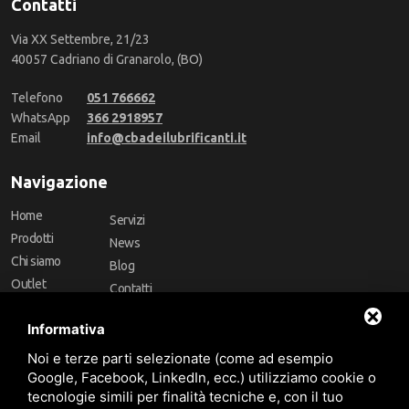
Contatti
Via XX Settembre, 21/23
40057 Cadriano di Granarolo, (BO)
Telefono
051 766662
WhatsApp
366 2918957
Email
info@cbadeilubrificanti.it
Navigazione
Home
Servizi
Prodotti
News
Chi siamo
Blog
Outlet
Contatti
Offerte
Faq
Informativa
Marchi
Noi e terze parti selezionate (come ad esempio
Follow Us
Google, Facebook, LinkedIn, ecc.) utilizziamo cookie o
tecnologie simili per finalità tecniche e, con il tuo