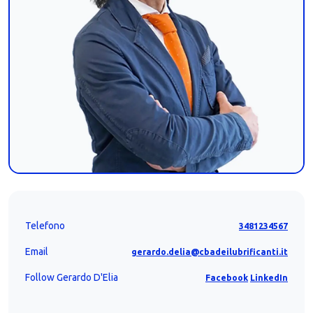
Telefono
3481234567
Email
gerardo.delia@cbadeilubrificanti.it
Follow Gerardo D'Elia
Facebook
LinkedIn