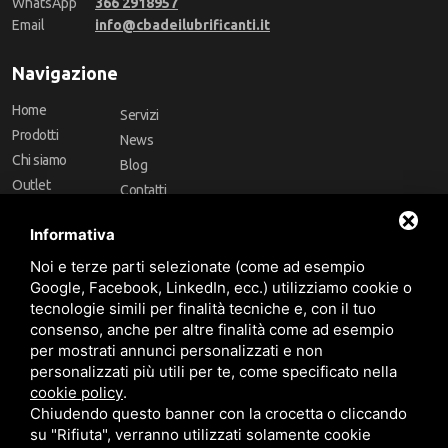
WhatsApp
366 2918957
Email
info@cbadeilubrificanti.it
Navigazione
Home
Servizi
Prodotti
News
Chi siamo
Blog
Outlet
Contatti
Offerte
Faq
Informativa
Marchi
Noi e terze parti selezionate (come ad esempio
Follow Us
Google, Facebook, LinkedIn, ecc.) utilizziamo cookie o
tecnologie simili per finalità tecniche e, con il tuo
consenso, anche per altre finalità come ad esempio
per mostrati annunci personalizzati e non
personalizzati più utili per te, come specificato nella
cookie policy
.
Area riservata
Chiudendo questo banner con la crocetta o cliccando
su "Rifiuta", verranno utilizzati solamente cookie