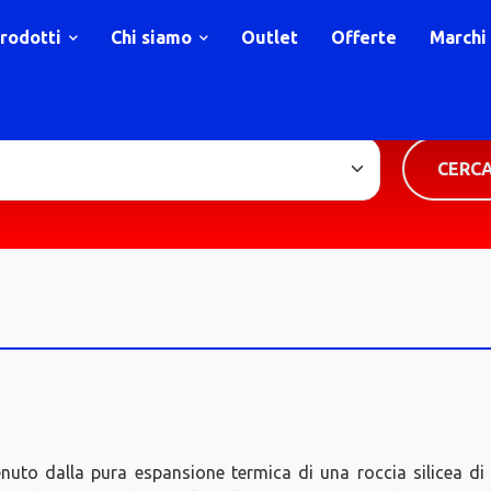
rodotti
Chi siamo
Outlet
Offerte
Marchi
TIPOLOGIA PRODOTTO
CERC
uto dalla pura espansione termica di una roccia silicea di o