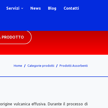
Servizi
News
Blog
Contatti
A PRODOTTO
Home
Categorie prodotti
Prodotti Assorbenti
rigine vulcanica effusiva. Durante il processo di