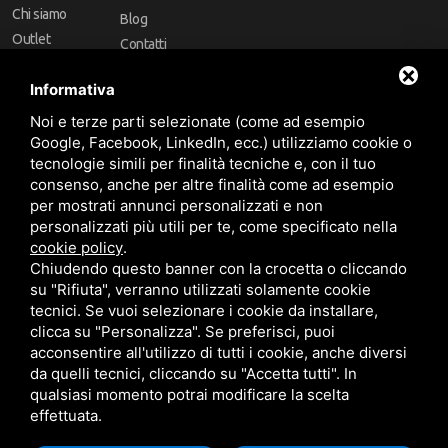
Chi siamo
Blog
Outlet
Contatti
Offerte
Faq
Informativa
Marchi
Noi e terze parti selezionate (come ad esempio
Follow Us
Google, Facebook, LinkedIn, ecc.) utilizziamo cookie o
tecnologie simili per finalità tecniche e, con il tuo
consenso, anche per altre finalità come ad esempio
per mostrati annunci personalizzati e non
personalizzati più utili per te, come specificato nella
cookie policy
.
Area riservata
Chiudendo questo banner con la crocetta o cliccando
su "Rifiuta", verranno utilizzati solamente cookie
tecnici. Se vuoi selezionare i cookie da installare,
clicca su "Personalizza". Se preferisci, puoi
acconsentire all'utilizzo di tutti i cookie, anche diversi
da quelli tecnici, cliccando su "Accetta tutti". In
CBA dei Lubrificanti Spa - P. IVA 00624811204 - Codice fiscale 03472740376
qualsiasi momento potrai modificare la scelta
R.E.A. n° 293659 - REG. IMPRESE BO Capitale Sociale €. 120.000 int. versati -
Sitemap
Questo sito è protetto da Google reCAPTCHA v3,
Privacy Policy
e
effettuata.
Termini di servizio
di Google