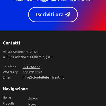
Iscriviti ora
Contatti
Via XX Settembre, 21/23
40057 Cadriano di Granarolo, (BO)
Telefono
051 766662
WhatsApp
366 2918957
Email
info@cbadeilubrificanti.it
Navigazione
Home
Servizi
Prodotti
News