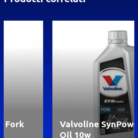
Valvoline SynPower Fork
Oil 10w