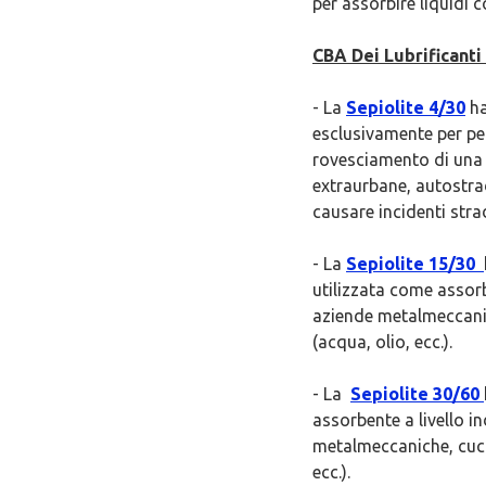
per assorbire liquidi
CBA Dei Lubrificanti 
- La
Sepiolite 4/30
ha
esclusivamente per per
rovesciamento di una 
extraurbane, autostrad
causare incidenti strad
- La
Sepiolite 15/30
utilizzata come assorb
aziende metalmeccaniche
(acqua, olio, ecc.).
- La
Sepiolite 30/60
assorbente a livello i
metalmeccaniche, cucine
ecc.).