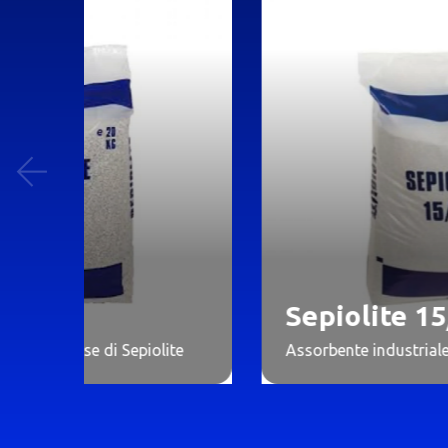
Sepiolite 15/30
epiolite
Assorbente industriale a base di Sepiolit