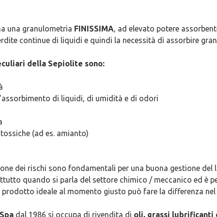
a una granulometria
FINISSIMA
, ad elevato potere assorbente
ite continue di liquidi e quindi la necessità di assorbire grand
culiari della Sepiolite sono:
à
’assorbimento di liquidi, di umidità e di odori
a
 tossiche (ad es. amianto)
one dei rischi sono fondamentali per una buona gestione del la
ttutto quando si parla del settore chimico / meccanico ed è 
l prodotto ideale al momento giusto può fare la differenza nel
 Spa
dal 1986 si occupa di rivendita di
oli, grassi lubrificanti