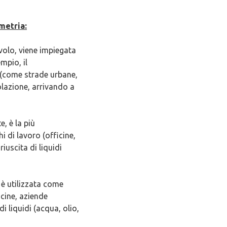
ometria:
volo, viene impiegata
mpio, il
 (come strade urbane,
olazione, arrivando a
, è la più
i di lavoro (officine,
iuscita di liquidi
 è utilizzata come
icine, aziende
i liquidi (acqua, olio,