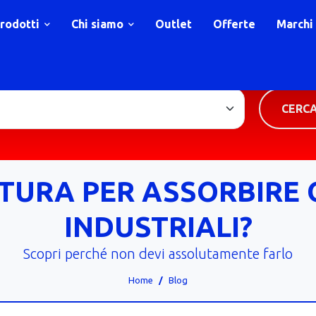
rodotti
Chi siamo
Outlet
Offerte
Marchi
TIPOLOGIA PRODOTTO
CERC
TURA PER ASSORBIRE O
INDUSTRIALI?
Scopri perché non devi assolutamente farlo
Home
Blog