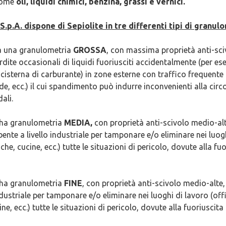
 come
oli, liquidi chimici, benzina, grassi e vernici.
S.p.A. dispone di Sepiolite in tre differenti tipi di granul
 una granulometria
GROSSA
, con massima proprietà anti-sci
dite occasionali di liquidi fuoriusciti accidentalmente (per ese
cisterna di carburante) in zone esterne con traffico frequente
e, ecc.) il cui spandimento può indurre inconvenienti alla circ
ali.
ha granulometria
MEDIA,
con proprietà anti-scivolo medio-alte
ente a livello industriale per tamponare e/o eliminare nei luogh
, cucine, ecc.) tutte le situazioni di pericolo, dovute alla fuor
ha granulometria
FINE
, con proprietà anti-scivolo medio-alte,
ndustriale per tamponare e/o eliminare nei luoghi di lavoro (off
, ecc.) tutte le situazioni di pericolo, dovute alla fuoriuscita d