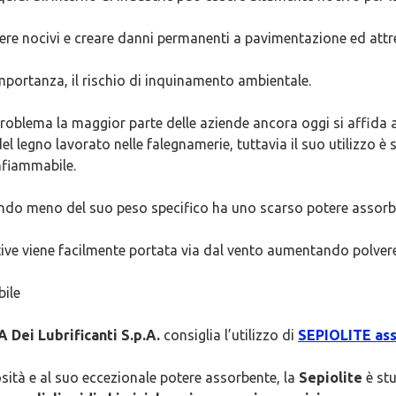
sere nocivi e creare danni permanenti a pavimentazione ed attr
mportanza, il rischio di inquinamento ambientale.
roblema la maggior parte delle aziende ancora oggi si affida al
el legno lavorato nelle falegnamerie, tuttavia il suo utilizzo è
nfiammabile.
endo meno del suo peso specifico ha uno scarso potere assorb
ive viene facilmente portata via dal vento aumentando polvere
bile
 Dei Lubrificanti S.p.A.
consiglia l’utilizzo di
SEPIOLITE as
osità e al suo eccezionale potere assorbente, la
Sepiolite
è st