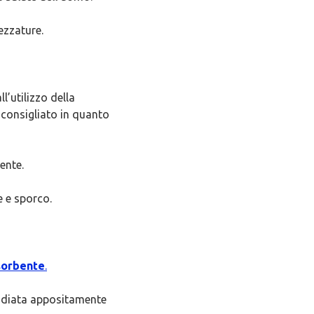
ezzature.
l’utilizzo della
 sconsigliato in quanto
ente.
 e sporco.
sorbente
.
udiata appositamente