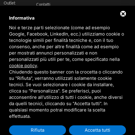
Outlet
Contatti
Offerte
Faq
Informativa
Marchi
Noi e terze parti selezionate (come ad esempio
Follow Us
Google, Facebook, LinkedIn, ecc.) utilizziamo cookie o
tecnologie simili per finalità tecniche e, con il tuo
consenso, anche per altre finalità come ad esempio
per mostrati annunci personalizzati e non
personalizzati più utili per te, come specificato nella
cookie policy
.
Area riservata
Chiudendo questo banner con la crocetta o cliccando
su "Rifiuta", verranno utilizzati solamente cookie
tecnici. Se vuoi selezionare i cookie da installare,
clicca su "Personalizza". Se preferisci, puoi
acconsentire all'utilizzo di tutti i cookie, anche diversi
da quelli tecnici, cliccando su "Accetta tutti". In
CBA dei Lubrificanti Spa - P. IVA 00624811204 - Codice fiscale 03472740376
qualsiasi momento potrai modificare la scelta
R.E.A. n° 293659 - REG. IMPRESE BO Capitale Sociale €. 120.000 int. versati -
Sitemap
Questo sito è protetto da Google reCAPTCHA v3,
Privacy Policy
e
effettuata.
Termini di servizio
di Google
Rifiuta
Accetta tutti