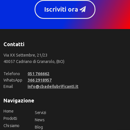
Iscriviti ora
Contatti
Via XX Settembre, 21/23
40057 Cadriano di Granarolo, (BO)
Telefono
051 766662
WhatsApp
366 2918957
Email
info@cbadeilubrificanti.it
Navigazione
Home
Servizi
Prodotti
News
Chi siamo
Blog