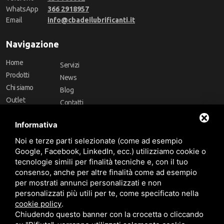
WhatsApp
366 2918957
Email
info@cbadeilubrificanti.it
Navigazione
Home
Servizi
Prodotti
News
Chi siamo
Blog
Outlet
Contatti
Offerte
Faq
Informativa
Marchi
Noi e terze parti selezionate (come ad esempio
Follow Us
Google, Facebook, LinkedIn, ecc.) utilizziamo cookie o
tecnologie simili per finalità tecniche e, con il tuo
consenso, anche per altre finalità come ad esempio
per mostrati annunci personalizzati e non
personalizzati più utili per te, come specificato nella
cookie policy
.
Area riservata
Chiudendo questo banner con la crocetta o cliccando