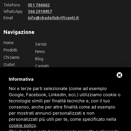
Telefono
051 766662
WhatsApp
366 2918957
Email
info@cbadeilubrificanti.it
Navigazione
Home
Servizi
Prodotti
News
Chi siamo
Blog
Outlet
Contatti
Offerte
Faq
Informativa
Marchi
Noi e terze parti selezionate (come ad esempio
Follow Us
Google, Facebook, LinkedIn, ecc.) utilizziamo cookie o
tecnologie simili per finalità tecniche e, con il tuo
consenso, anche per altre finalità come ad esempio
per mostrati annunci personalizzati e non
personalizzati più utili per te, come specificato nella
cookie policy
.
Area riservata