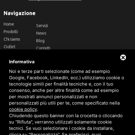
Navigazione
Home
Servizi
Prodotti
News
Chi siamo
Blog
Outlet
Contatti
Offerte
Faq
Informativa
Marchi
Noi e terze parti selezionate (come ad esempio
Follow Us
Google, Facebook, LinkedIn, ecc.) utilizziamo cookie o
tecnologie simili per finalità tecniche e, con il tuo
consenso, anche per altre finalità come ad esempio
per mostrati annunci personalizzati e non
personalizzati più utili per te, come specificato nella
cookie policy
.
Area riservata
Chiudendo questo banner con la crocetta o cliccando
su "Rifiuta", verranno utilizzati solamente cookie
tecnici. Se vuoi selezionare i cookie da installare,
clicca su "Personalizza". Se preferisci, puoi