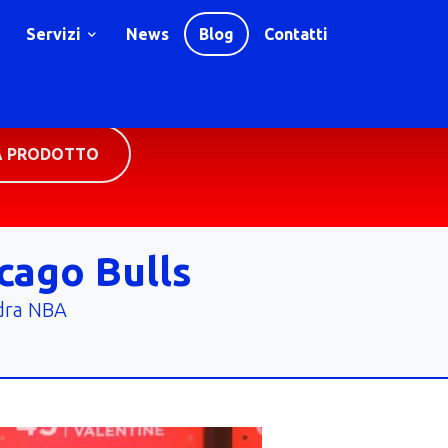
Servizi
News
Blog
Contatti
A PRODOTTO
cago Bulls
adra NBA