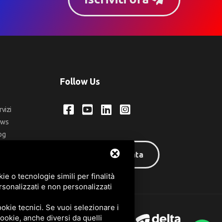
Follow Us
rvizi
ews
og
ntatti
Area riservata
q
e o tecnologie simili per finalità
rsonalizzati e non personalizzati
okie tecnici. Se vuoi selezionare i
 cookie, anche diversi da quelli