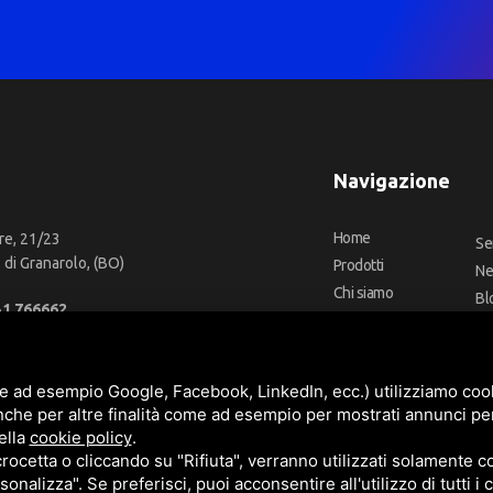
Navigazione
Home
re, 21/23
Se
di Granarolo, (BO)
Prodotti
N
Chi siamo
Bl
51 766662
Outlet
Co
66 2918957
Offerte
Fa
fo@cbadeilubrificanti.it
Marchi
e ad esempio Google, Facebook, LinkedIn, ecc.) utilizziamo cooki
nche per altre finalità come ad esempio per mostrati annunci pe
ella
cookie policy
.
cetta o cliccando su "Rifiuta", verranno utilizzati solamente co
3472740376
sonalizza". Se preferisci, puoi acconsentire all'utilizzo di tutti i
t. versati -
Sitemap