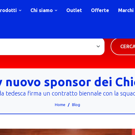
rodotti
Chi siamo
Outlet
Offerte
Marchi
TIPOLOGIA PRODOTTO
CERC
y nuovo sponsor dei Chi
da tedesca firma un contratto biennale con la squ
Home
Blog