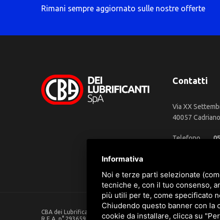
Rimani sempre aggiornato sulle nostre offerte
Contatti
Via XX Settemb
40057 Cadriano 
Telefono
0
WhatsApp
3
Informativa
Email
in
Noi e terze parti selezionate (com
tecniche e, con il tuo consenso, a
più utili per te, come specificato n
Chiudendo questo banner con la cro
CBA dei Lubrificanti Spa - P. IVA 00624811204 - Codice fiscale 0
cookie da installare, clicca su "Per
R.E.A. n° 293659 - REG. IMPRESE BO Capitale Sociale €. 120.000 in