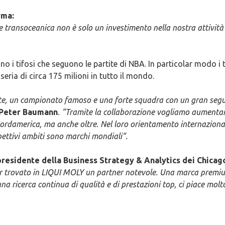
rma:
 transoceanica non è solo un investimento nella nostra attività
no i tifosi che seguono le partite di NBA. In particolar modo i 
seria di circa 175 milioni in tutto il mondo.
e, un campionato famoso e una forte squadra con un gran seguit
 Peter Baumann
. “Tramite la collaborazione vogliamo aumentare 
rdamerica, ma anche oltre. Nel loro orientamento internazionale
pettivi ambiti sono marchi mondiali“.
esidente della Business Strategy & Analytics dei Chicago
er trovato in LIQUI MOLY un partner notevole. Una marca premiu
a ricerca continua di qualità e di prestazioni top, ci piace molt