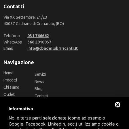
Contatti
Via XX Settembre, 21/23
40057 Cadriano di Granarolo, (BO)
Telefono
051 766662
WhatsApp
366 2918957
Email
info@cbadeilubrificanti.it
Navigazione
Home
Servizi
Prodotti
News
Chi siamo
Blog
Outlet
Contatti
Offerte
Faq
Informativa
Marchi
Noi e terze parti selezionate (come ad esempio
Follow Us
Google, Facebook, LinkedIn, ecc.) utilizziamo cookie o