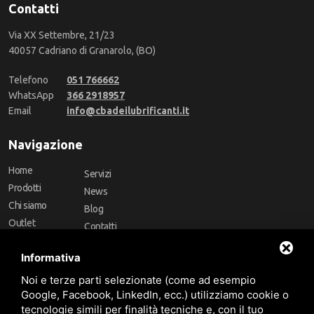
Contatti
Via XX Settembre, 21/23
40057 Cadriano di Granarolo, (BO)
Telefono
051 766662
WhatsApp
366 2918957
Email
info@cbadeilubrificanti.it
Navigazione
Home
Servizi
Prodotti
News
Chi siamo
Blog
Outlet
Contatti
Offerte
Faq
Informativa
Marchi
Noi e terze parti selezionate (come ad esempio
Follow Us
Google, Facebook, LinkedIn, ecc.) utilizziamo cookie o
tecnologie simili per finalità tecniche e, con il tuo